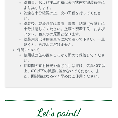
塗布量、および施工面積は表面状態や塗装条件に
より異なります。
乾燥を十分確認の上、次の工程を行ってくださ
い。
塗装後、乾燥時間は降雨、降雪、結露（夜露）に
十分注意してください。塗膜の密着不良、および
フクレ、色ムラの原因となります。
塗装用具は使用後直ちに水で洗って下さい。一旦
乾くと、再び水に溶けません。
保管について
使用後は缶の蓋をしっかり閉めて保管してくださ
い。
長時間の直射日光や雨ざらしは避け、気温40℃以
上、0℃以下の状態に置かないでください。ま
た、開封後はなるべく早めにご使用ください。
Let's paint!