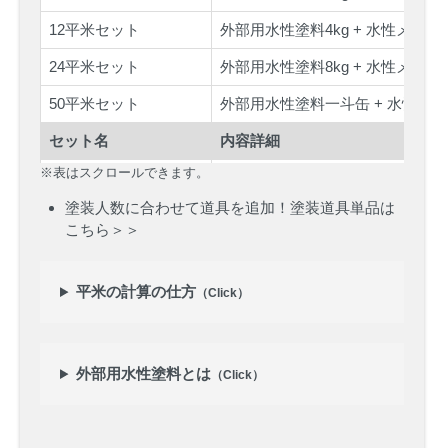
12平米セット
外部用水性塗料4kg + 水性メタル
24平米セット
外部用水性塗料8kg + 水性メタル
50平米セット
外部用水性塗料一斗缶 + 水性メタ
セット名
内容詳細
※表はスクロールできます。
<道具付>3平米セット
外部用水性塗料1kg + 水性メタル
塗装人数に合わせて道具を追加！塗装道具単品は
<道具付>6平米セット
外部用水性塗料2kg + 水性メタル
こちら＞＞
<道具付>9平米セット
外部用水性塗料3kg + 水性メタル
<道具付>12平米セット
外部用水性塗料4kg + 水性メタル
平米の計算の仕方
（Click）
<道具付>24平米セット
外部用水性塗料8kg + 水性メタル
<道具付>50平米セット
外部用水性塗料一斗缶 + 水性メタ
外部用水性塗料とは
（Click）