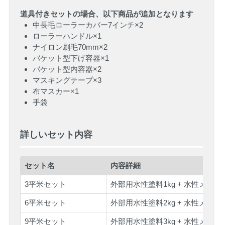
道具付きセットの場合、以下商品が追加となります
中長毛ローラーカバー7インチ
×2
ローラーハンドル
×1
ナイロン刷毛70mm
×2
バケット型下げ容器
×1
バケット型内容器
×2
マスキングテープ
×3
布マスカー
×1
手袋
詳しいセット内容
セット名
内容詳細
3平米セット
外部用水性塗料1kg + 水性メタル
6平米セット
外部用水性塗料2kg + 水性メタル
9平米セット
外部用水性塗料3kg + 水性メタル