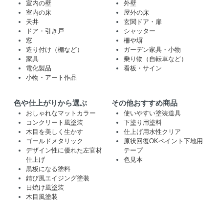
室内の壁
外壁
室内の床
屋外の床
天井
玄関ドア・扉
ドア・引き戸
シャッター
窓
柵や塀
造り付け（棚など）
ガーデン家具・小物
家具
乗り物（自転車など）
電化製品
看板・サイン
小物・アート作品
色や仕上がりから選ぶ
その他おすすめ商品
おしゃれなマットカラー
使いやすい塗装道具
コンクリート風塗装
下塗り用塗料
木目を美しく生かす
仕上げ用水性クリア
ゴールドメタリック
原状回復OKペイント下地用
デザイン性に優れた左官材
テープ
仕上げ
色見本
黒板になる塗料
錆び風エイジング塗装
日焼け風塗装
木目風塗装