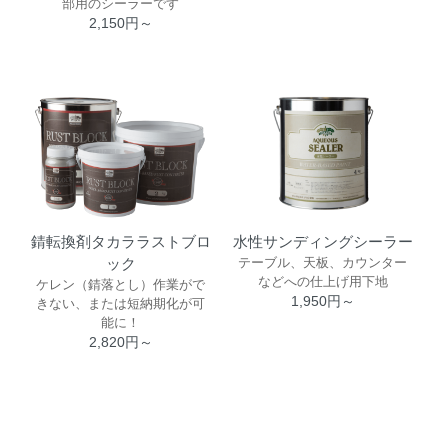
部用のシーラーです
2,150円～
水性サンディングシーラー
錆転換剤タカララストブロ
テーブル、天板、カウンター
ック
などへの仕上げ用下地
ケレン（錆落とし）作業がで
1,950円～
きない、または短納期化が可
能に！
2,820円～