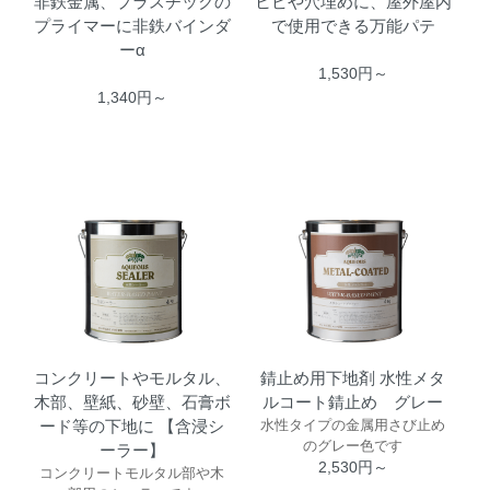
非鉄金属、プラスチックの
ヒビや穴埋めに、屋外屋内
プライマーに非鉄バインダ
で使用できる万能パテ
ーα
1,530円～
1,340円～
コンクリートやモルタル、
錆止め用下地剤 水性メタ
木部、壁紙、砂壁、石膏ボ
ルコート錆止め グレー
ード等の下地に 【含浸シ
水性タイプの金属用さび止め
のグレー色です
ーラー】
2,530円～
コンクリートモルタル部や木