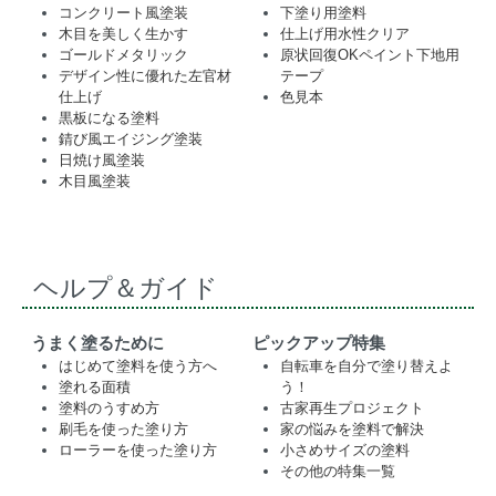
コンクリート風塗装
下塗り用塗料
木目を美しく生かす
仕上げ用水性クリア
ゴールドメタリック
原状回復OKペイント下地用
デザイン性に優れた左官材
テープ
仕上げ
色見本
黒板になる塗料
錆び風エイジング塗装
日焼け風塗装
木目風塗装
ヘルプ＆ガイド
うまく塗るために
ピックアップ特集
はじめて塗料を使う方へ
自転車を自分で塗り替えよ
塗れる面積
う！
塗料のうすめ方
古家再生プロジェクト
刷毛を使った塗り方
家の悩みを塗料で解決
ローラーを使った塗り方
小さめサイズの塗料
その他の特集一覧