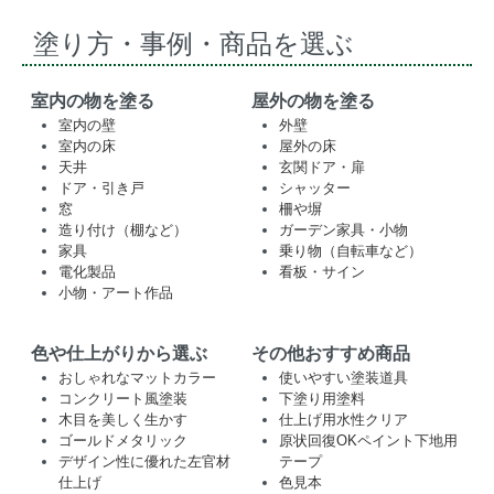
塗り方・事例・商品を選ぶ
室内の物を塗る
屋外の物を塗る
室内の壁
外壁
室内の床
屋外の床
天井
玄関ドア・扉
ドア・引き戸
シャッター
窓
柵や塀
造り付け（棚など）
ガーデン家具・小物
家具
乗り物（自転車など）
電化製品
看板・サイン
小物・アート作品
色や仕上がりから選ぶ
その他おすすめ商品
おしゃれなマットカラー
使いやすい塗装道具
コンクリート風塗装
下塗り用塗料
木目を美しく生かす
仕上げ用水性クリア
ゴールドメタリック
原状回復OKペイント下地用
デザイン性に優れた左官材
テープ
仕上げ
色見本