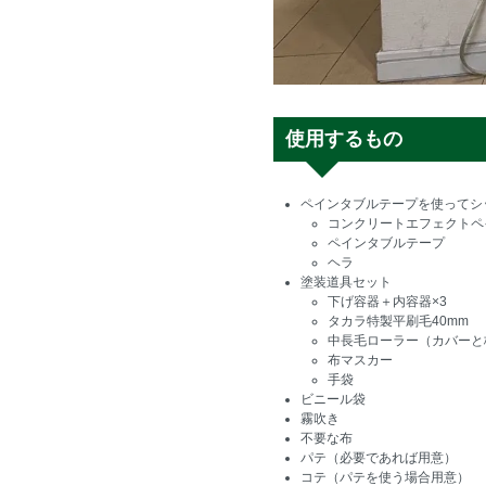
使用するもの
ペインタブルテープを使ってシ
コンクリートエフェクトペ
ペインタブルテープ
ヘラ
塗装道具セット
下げ容器＋内容器×3
タカラ特製平刷毛40mm
中長毛ローラー（カバーと
布マスカー
手袋
ビニール袋
霧吹き
不要な布
パテ（必要であれば用意）
コテ（パテを使う場合用意）