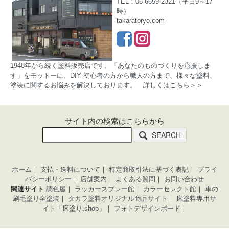
TEL：06-6659-2321（平日9～17
時）
takaratoryo.com
1948年から続く塗料販売店です。「あなたのものづくりを応援しま
す」をモットーに、DIY 初心者の方から職人の方まで、様々な塗料、
塗装に関するお悩みを解決しております。
詳しくはこちら＞＞
サイト内の検索はこちらから
SEARCH
ホーム
｜
支払・送料について
｜
特定商取引法に基づく表記
｜
プライ
バシーポリシー
｜
店舗案内
｜
よくある質問
｜
お問い合わせ
関連サイト
調色屋
｜
ラッカースプレー館
｜
カラーセレクト館
｜
車の
刷毛塗り全塗装
｜
タカラ塗料オリジナル商品サイト
｜
床塗料専用サ
イト「床塗り.shop」
｜
フォトデザインボード
｜