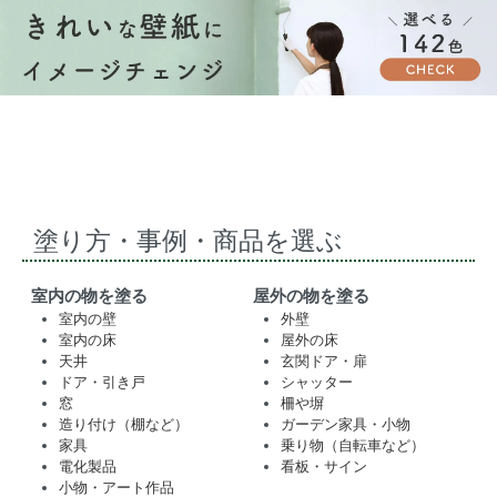
塗り方・事例・商品を選ぶ
室内の物を塗る
屋外の物を塗る
室内の壁
外壁
室内の床
屋外の床
天井
玄関ドア・扉
ドア・引き戸
シャッター
窓
柵や塀
造り付け（棚など）
ガーデン家具・小物
家具
乗り物（自転車など）
電化製品
看板・サイン
小物・アート作品