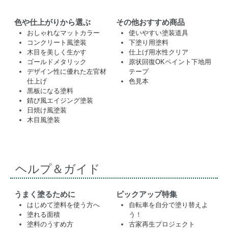
色や仕上がりから選ぶ
その他おすすめ商品
おしゃれなマットカラー
使いやすい塗装道具
コンクリート風塗装
下塗り用塗料
木目を美しく生かす
仕上げ用水性クリア
ゴールドメタリック
原状回復OKペイント下地用
デザイン性に優れた左官材
テープ
仕上げ
色見本
黒板になる塗料
錆び風エイジング塗装
日焼け風塗装
木目風塗装
ヘルプ＆ガイド
うまく塗るために
ピックアップ特集
はじめて塗料を使う方へ
自転車を自分で塗り替えよ
塗れる面積
う！
塗料のうすめ方
古家再生プロジェクト