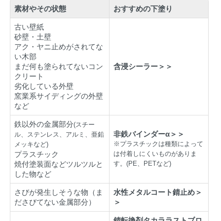
素材やその状態
おすすめの下塗り
古い壁紙
砂壁・土壁
アク・ヤニ止めがされてな
い木部
まだ何も塗られてないコン
含浸シーラー＞＞
クリート
劣化している外壁
窯業系サイディングの外壁
など
鉄以外の金属部分
(スチー
非鉄バインダーα＞＞
ル、ステンレス、アルミ、亜鉛
※プラスチックは種類によって
メッキなど)
プラスチック
は付着しにくいものがありま
焼付塗装面などツルツルと
す。(PE、PETなど)
した物など
さびが発生しそうな物（ま
水性メタルコート錆止め＞
ださびてない金属部分）
＞
錆転換剤タカララストブロ