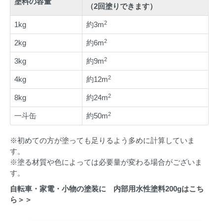
塗料の容量
（2回塗りできます）
2
1kg
約3m
2
2kg
約6m
2
3kg
約9m
2
4kg
約12m
2
8kg
約24m
2
一斗缶
約50m
※初めての方が塗っても足りるよう多めに計算していま
す。
※塗る材質や色によっては必要量が変わる場合がございま
す。
自転車・家電・小物の塗装に 内部用水性塗料200gはこち
ら＞＞