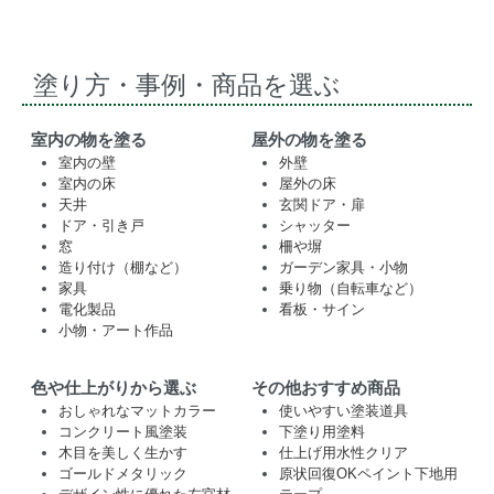
塗り方・事例・商品を選ぶ
室内の物を塗る
屋外の物を塗る
室内の壁
外壁
室内の床
屋外の床
天井
玄関ドア・扉
ドア・引き戸
シャッター
窓
柵や塀
造り付け（棚など）
ガーデン家具・小物
家具
乗り物（自転車など）
電化製品
看板・サイン
小物・アート作品
色や仕上がりから選ぶ
その他おすすめ商品
おしゃれなマットカラー
使いやすい塗装道具
コンクリート風塗装
下塗り用塗料
木目を美しく生かす
仕上げ用水性クリア
ゴールドメタリック
原状回復OKペイント下地用