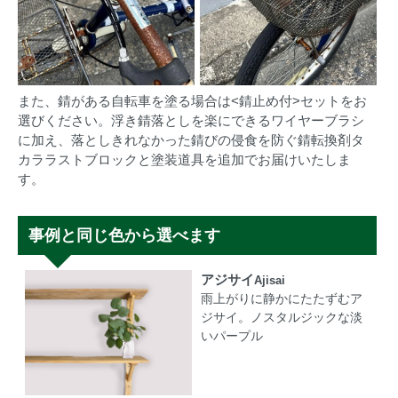
また、錆がある自転車を塗る場合は<錆止め付>セットをお
選びください。浮き錆落としを楽にできるワイヤーブラシ
に加え、落としきれなかった錆びの侵食を防ぐ錆転換剤タ
カララストブロックと塗装道具を追加でお届けいたしま
す。
事例と同じ色から選べます
アジサイ
Ajisai
雨上がりに静かにたたずむア
ジサイ。ノスタルジックな淡
いパープル