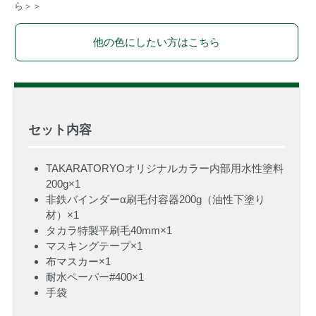
ら＞＞
他の色にしたい方はこちら
セット内容
TAKARATORYOオリジナルカラー内部用水性塗料
200g
×1
非鉄バインダーα刷毛付容器200g（油性下塗り
材）
×1
タカラ特製平刷毛40mm
×1
マスキングテープ
×1
布マスカー
×1
耐水ペーパー#400
×1
手袋