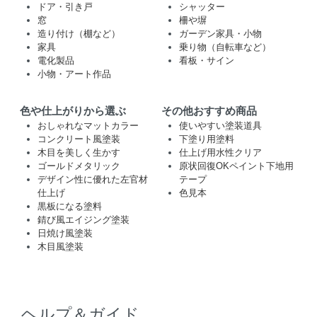
ドア・引き戸
シャッター
窓
柵や塀
造り付け（棚など）
ガーデン家具・小物
家具
乗り物（自転車など）
電化製品
看板・サイン
小物・アート作品
色や仕上がりから選ぶ
その他おすすめ商品
おしゃれなマットカラー
使いやすい塗装道具
コンクリート風塗装
下塗り用塗料
木目を美しく生かす
仕上げ用水性クリア
ゴールドメタリック
原状回復OKペイント下地用
デザイン性に優れた左官材
テープ
仕上げ
色見本
黒板になる塗料
錆び風エイジング塗装
日焼け風塗装
木目風塗装
ヘルプ＆ガイド