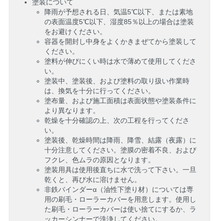
塗装について
降雨が予想される日、気温5℃以下、または素地
の表面温度5℃以下、湿度85％以上の場合は塗装
をお避けください。
容器を開封し中身をよくかきまぜてから塗装して
ください。
塗料が伸びにくい時は水で薄めて使用してくださ
い。
塗装中、塗装後、および塗料の取り扱い作業時
は、換気を十分に行ってください。
塗布量、および施工面積は表面状態や塗装条件に
より異なります。
乾燥を十分確認の上、次の工程を行ってくださ
い。
塗装後、乾燥時間は降雨、降雪、結露（夜露）に
十分注意してください。塗膜の密着不良、および
フクレ、色ムラの原因となります。
塗装用具は使用後直ちに水で洗って下さい。一旦
乾くと、再び水に溶けません。
非鉄バインダーα（油性下塗り材）については専
用の刷毛・ローラーカバーを用意します。使用し
た刷毛・ローラーカバーは使い捨てにするか、ラ
ッカーシンナーで洗浄してください。