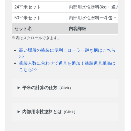
24平米セット
内部用水性塗料8kg + 道具セッ
50平米セット
内部用水性塗料一斗缶 + 道具
セット名
内容詳細
※表はスクロールできます。
<下塗り付>3平米セット
内部用水性塗料1kg + 道具セッ
<下塗り付>6平米セット
高い場所の塗装に便利！ローラー継ぎ柄はこちら
内部用水性塗料2kg + 道具セッ
>>
<下塗り付>9平米セット
内部用水性塗料3kg + 道具セッ
塗装人数に合わせて道具を追加！塗装道具単品は
こちら>>
<下塗り付>12平米セット
内部用水性塗料4kg + 道具セッ
<下塗り付>24平米セット
内部用水性塗料8kg + 道具セッ
平米の計算の仕方
（Click）
<下塗り付>50平米セット
内部用水性塗料一斗缶 + 道具セッ
内部用水性塗料とは
（Click）