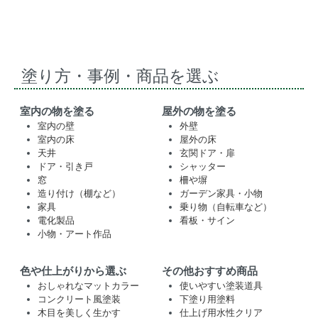
塗り方・事例・商品を選ぶ
室内の物を塗る
屋外の物を塗る
室内の壁
外壁
室内の床
屋外の床
天井
玄関ドア・扉
ドア・引き戸
シャッター
窓
柵や塀
造り付け（棚など）
ガーデン家具・小物
家具
乗り物（自転車など）
電化製品
看板・サイン
小物・アート作品
色や仕上がりから選ぶ
その他おすすめ商品
おしゃれなマットカラー
使いやすい塗装道具
コンクリート風塗装
下塗り用塗料
木目を美しく生かす
仕上げ用水性クリア