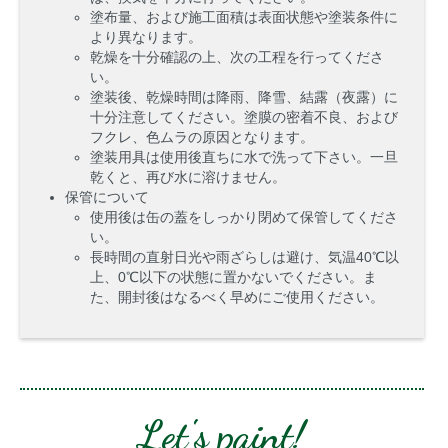
塗布量、および施工面積は表面状態や塗装条件に
より異なります。
乾燥を十分確認の上、次の工程を行ってくださ
い。
塗装後、乾燥時間は降雨、降雪、結露（夜露）に
十分注意してください。塗膜の密着不良、および
フクレ、色ムラの原因となります。
塗装用具は使用後直ちに水で洗って下さい。一旦
乾くと、再び水に溶けません。
保管について
使用後は缶の蓋をしっかり閉めて保管してくださ
い。
長時間の直射日光や雨ざらしは避け、気温40℃以
上、0℃以下の状態に置かないでください。ま
た、開封後はなるべく早めにご使用ください。
Let's paint!