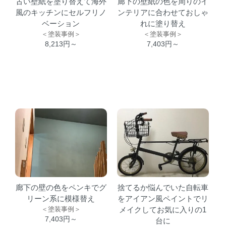
古い壁紙を塗り替えて海外
廊下の壁紙の色を周りのイ
風のキッチンにセルフリノ
ンテリアに合わせておしゃ
ベーション
れに塗り替え
＜塗装事例＞
＜塗装事例＞
8,213円～
7,403円～
廊下の壁の色をペンキでグ
捨てるか悩んでいた自転車
リーン系に模様替え
をアイアン風ペイントでリ
＜塗装事例＞
メイクしてお気に入りの1
7,403円～
台に