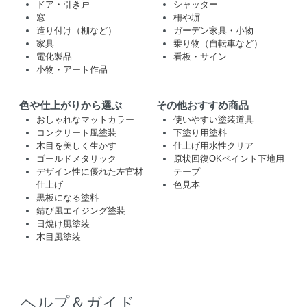
ドア・引き戸
シャッター
窓
柵や塀
造り付け（棚など）
ガーデン家具・小物
家具
乗り物（自転車など）
電化製品
看板・サイン
小物・アート作品
色や仕上がりから選ぶ
その他おすすめ商品
おしゃれなマットカラー
使いやすい塗装道具
コンクリート風塗装
下塗り用塗料
木目を美しく生かす
仕上げ用水性クリア
ゴールドメタリック
原状回復OKペイント下地用
デザイン性に優れた左官材
テープ
仕上げ
色見本
黒板になる塗料
錆び風エイジング塗装
日焼け風塗装
木目風塗装
ヘルプ＆ガイド