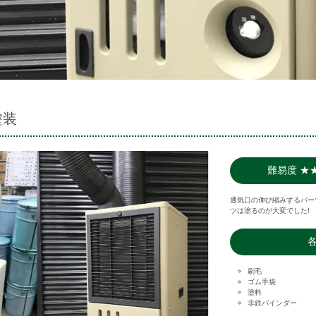
塗装
難易度 ★
通気口の伸び縮みするパー
ツは塗るのが大変でした!
刷毛
ゴム手袋
塗料
非鉄バインダー