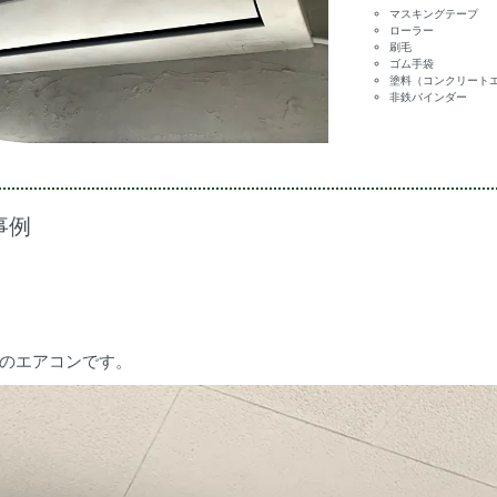
マスキングテープ
ローラー
刷毛
ゴム手袋
塗料（コンクリート
非鉄バインダー
事例
のエアコンです。