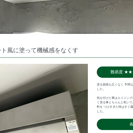
ート風に塗って機械感をなくす
難易度 ★★
塗る面積も広くなく 手間
した。
気を付けた事はエイジング
く塗る事とちゃんと乾いて
料を つけすぎた時はすぐ
した。