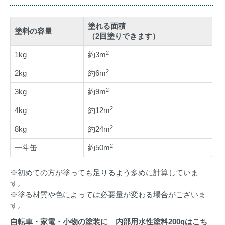
塗れる面積
塗料の容量
（2回塗りできます）
2
1kg
約3m
2
2kg
約6m
2
3kg
約9m
2
4kg
約12m
2
8kg
約24m
2
一斗缶
約50m
※初めての方が塗っても足りるよう多めに計算していま
す。
※塗る材質や色によっては必要量が変わる場合がございま
す。
自転車・家電・小物の塗装に 内部用水性塗料200gはこち