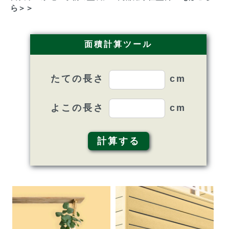
ら＞＞
面積計算ツール
たての長さ
よこの長さ