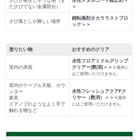
さびが発生しそうな物（ま
水性メタルコート錆止め＞
ださびてない金属部分）
＞
錆転換剤タカララストブロ
さび落としが難しい場所
ック＞＞
塗りたい物
おすすめのクリア
水性フロアミドルグリップ
室内の床面
クリアー(艶消)＞＞
※屋外に
はご使用いただけません。
室内のテーブル天板、カウ
水性フレッシュアクアFク
ンター
リヤー（艶消）＞＞
家具
※屋外
ドアノブのようなよく手で
にはご使用いただけません。
触れる物など