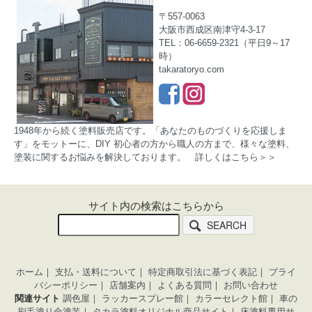
〒557-0063
大阪市西成区南津守4-3-17
TEL：06-6659-2321（平日9～17
時）
takaratoryo.com
1948年から続く塗料販売店です。「あなたのものづくりを応援しま
す」をモットーに、DIY 初心者の方から職人の方まで、様々な塗料、
塗装に関するお悩みを解決しております。
詳しくはこちら＞＞
サイト内の検索はこちらから
SEARCH
ホーム
｜
支払・送料について
｜
特定商取引法に基づく表記
｜
プライ
バシーポリシー
｜
店舗案内
｜
よくある質問
｜
お問い合わせ
関連サイト
調色屋
｜
ラッカースプレー館
｜
カラーセレクト館
｜
車の
刷毛塗り全塗装
｜
タカラ塗料オリジナル商品サイト
｜
床塗料専用サ