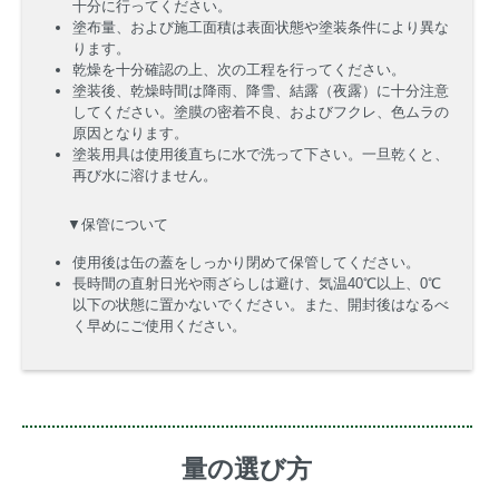
十分に行ってください。
塗布量、および施工面積は表面状態や塗装条件により異な
ります。
乾燥を十分確認の上、次の工程を行ってください。
塗装後、乾燥時間は降雨、降雪、結露（夜露）に十分注意
してください。塗膜の密着不良、およびフクレ、色ムラの
原因となります。
塗装用具は使用後直ちに水で洗って下さい。一旦乾くと、
再び水に溶けません。
▼保管について
使用後は缶の蓋をしっかり閉めて保管してください。
長時間の直射日光や雨ざらしは避け、気温40℃以上、0℃
以下の状態に置かないでください。また、開封後はなるべ
く早めにご使用ください。
量の選び方