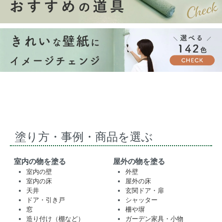
塗り方・事例・商品を選ぶ
室内の物を塗る
屋外の物を塗る
室内の壁
外壁
室内の床
屋外の床
天井
玄関ドア・扉
ドア・引き戸
シャッター
窓
柵や塀
造り付け（棚など）
ガーデン家具・小物