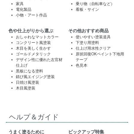
家具
乗り物（自転車など）
電化製品
看板・サイン
小物・アート作品
色や仕上がりから選ぶ
その他おすすめ商品
おしゃれなマットカラー
使いやすい塗装道具
コンクリート風塗装
下塗り用塗料
木目を美しく生かす
仕上げ用水性クリア
ゴールドメタリック
原状回復OKペイント下地用
デザイン性に優れた左官材
テープ
仕上げ
色見本
黒板になる塗料
錆び風エイジング塗装
日焼け風塗装
木目風塗装
ヘルプ＆ガイド
うまく塗るために
ピックアップ特集