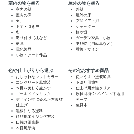
室内の物を塗る
屋外の物を塗る
室内の壁
外壁
室内の床
屋外の床
天井
玄関ドア・扉
ドア・引き戸
シャッター
窓
柵や塀
造り付け（棚など）
ガーデン家具・小物
家具
乗り物（自転車など）
電化製品
看板・サイン
小物・アート作品
色や仕上がりから選ぶ
その他おすすめ商品
おしゃれなマットカラー
使いやすい塗装道具
コンクリート風塗装
下塗り用塗料
木目を美しく生かす
仕上げ用水性クリア
ゴールドメタリック
原状回復OKペイント下地用
デザイン性に優れた左官材
テープ
仕上げ
色見本
黒板になる塗料
錆び風エイジング塗装
日焼け風塗装
木目風塗装