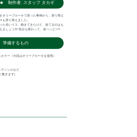
★ 制作者: スタッフ タカギ
をオリーブカーキで塗った事例から、塗り替え
スも塗り替えました。
った赤いイス、飽きてきたけど、捨てるのはも
ましょう‼‼ 気分も変わって、皆ハッピー‼
準備するもの
ルカラー（今回はオリーブカーキを使用）
ステンシルなど
に敷きます)