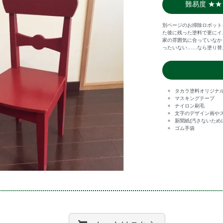
難易度 ★★
別ページのお掃除ロボット
た後に残った塗料で更にイ
家の雰囲気に合っていなか
ったいない……なら塗り替え
タカラ塗料オリジナ
マスキングテープ
ナイロン刷毛
文字のデザイン画や
新聞紙(汚さないため
ゴム手袋