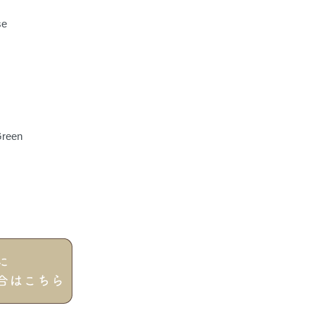
se
reen