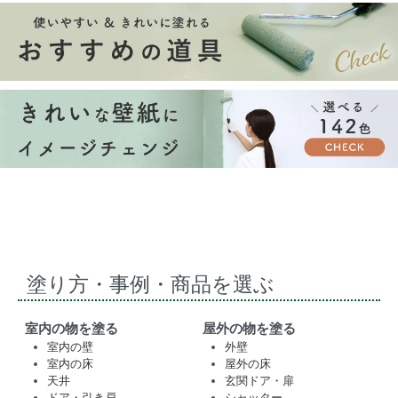
塗り方・事例・商品を選ぶ
室内の物を塗る
屋外の物を塗る
室内の壁
外壁
室内の床
屋外の床
天井
玄関ドア・扉
ドア・引き戸
シャッター