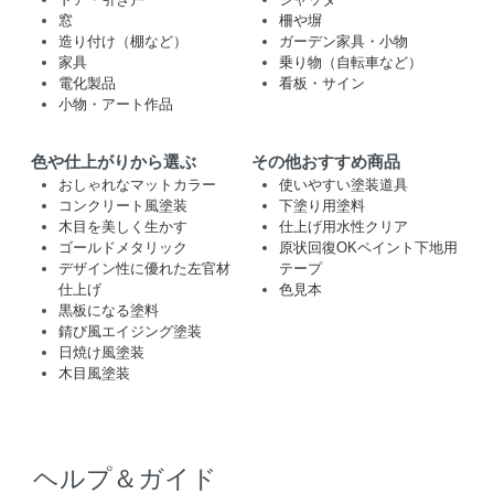
窓
柵や塀
造り付け（棚など）
ガーデン家具・小物
家具
乗り物（自転車など）
電化製品
看板・サイン
小物・アート作品
色や仕上がりから選ぶ
その他おすすめ商品
おしゃれなマットカラー
使いやすい塗装道具
コンクリート風塗装
下塗り用塗料
木目を美しく生かす
仕上げ用水性クリア
ゴールドメタリック
原状回復OKペイント下地用
デザイン性に優れた左官材
テープ
仕上げ
色見本
黒板になる塗料
錆び風エイジング塗装
日焼け風塗装
木目風塗装
ヘルプ＆ガイド