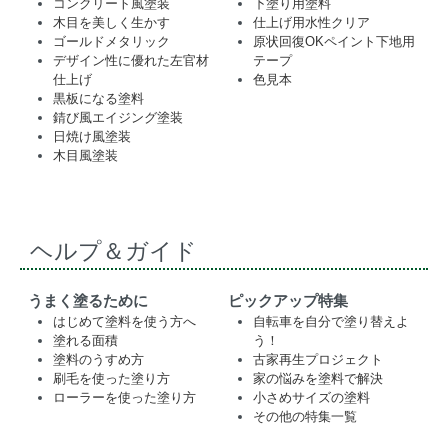
コンクリート風塗装
下塗り用塗料
木目を美しく生かす
仕上げ用水性クリア
ゴールドメタリック
原状回復OKペイント下地用
デザイン性に優れた左官材
テープ
仕上げ
色見本
黒板になる塗料
錆び風エイジング塗装
日焼け風塗装
木目風塗装
ヘルプ＆ガイド
うまく塗るために
ピックアップ特集
はじめて塗料を使う方へ
自転車を自分で塗り替えよ
塗れる面積
う！
塗料のうすめ方
古家再生プロジェクト
刷毛を使った塗り方
家の悩みを塗料で解決
ローラーを使った塗り方
小さめサイズの塗料
その他の特集一覧