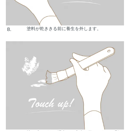
塗料が乾ききる前に養生を外します。
8.