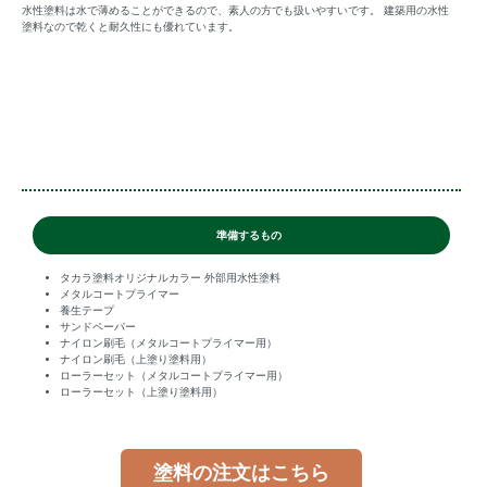
水性塗料は水で薄めることができるので、素人の方でも扱いやすいです。 建築用の水性
塗料なので乾くと耐久性にも優れています。
準備するもの
タカラ塗料オリジナルカラー 外部用水性塗料
メタルコートプライマー
養生テープ
サンドペーパー
ナイロン刷毛（メタルコートプライマー用）
ナイロン刷毛（上塗り塗料用）
ローラーセット（メタルコートプライマー用）
ローラーセット（上塗り塗料用）
塗料の注文はこちら