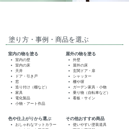
塗り方・事例・商品を選ぶ
室内の物を塗る
屋外の物を塗る
室内の壁
外壁
室内の床
屋外の床
天井
玄関ドア・扉
ドア・引き戸
シャッター
窓
柵や塀
造り付け（棚など）
ガーデン家具・小物
家具
乗り物（自転車など）
電化製品
看板・サイン
小物・アート作品
色や仕上がりから選ぶ
その他おすすめ商品
おしゃれなマットカラー
使いやすい塗装道具