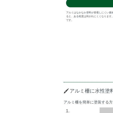
アルミはなかなか塗料が密着しにくい素
ると、ある程度は剥がれにくくなります
です。
アルミ柵に水性塗
アルミ柵を簡単に塗装する方
1.