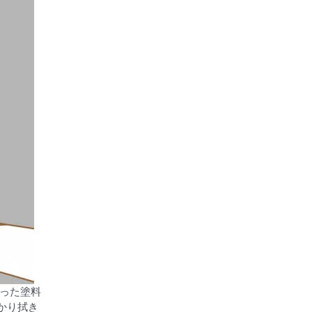
った塗料
かり拭き