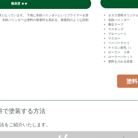
難易度 ★★
材となっています。 下地に非鉄バインダーというプライマーを塗
タカラ塗料オリジナル
。 非鉄バインダーは塗料の密着性を高める、接着剤のような役割
非鉄バインダー
養生テープ
マスキング
ブルーシート
マスカー
ペーパーヤスリ
ナイロン刷毛（）
ローラー ２本
ローラーバケット
塗料を入れる容器
塗料
料で塗装する方法
法をご紹介いたします。